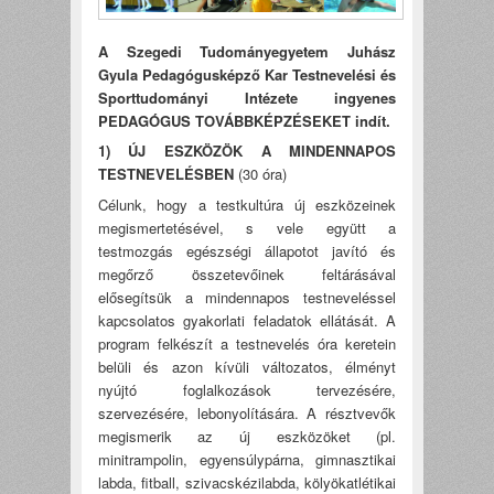
A Szegedi Tudományegyetem Juhász
Gyula Pedagógusképző Kar Testnevelési és
Sporttudományi Intézete ingyenes
PEDAGÓGUS TOVÁBBKÉPZÉSEKET indít.
1) ÚJ ESZKÖZÖK A MINDENNAPOS
TESTNEVELÉSBEN
(30 óra)
Célunk, hogy a testkultúra új eszközeinek
megismertetésével, s vele együtt a
testmozgás egészségi állapotot javító és
megőrző összetevőinek feltárásával
elősegítsük a mindennapos testneveléssel
kapcsolatos gyakorlati feladatok ellátását. A
program felkészít a testnevelés óra keretein
belüli és azon kívüli változatos, élményt
nyújtó foglalkozások tervezésére,
szervezésére, lebonyolítására. A résztvevők
megismerik az új eszközöket (pl.
minitrampolin, egyensúlypárna, gimnasztikai
labda, fitball, szivacskézilabda, kölyökatlétikai