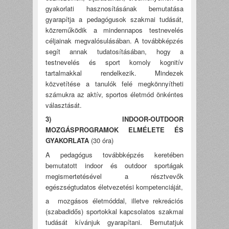
gyakorlati hasznosításának bemutatása
gyarapítja a pedagógusok szakmai tudását,
közreműködik a mindennapos testnevelés
céljainak megvalósulásában. A továbbképzés
segít annak tudatosításában, hogy a
testnevelés és sport komoly kognitív
tartalmakkal rendelkezik. Mindezek
közvetítése a tanulók felé megkönnyítheti
számukra az aktív, sportos életmód önkéntes
választását.
3) INDOOR-OUTDOOR
MOZGÁSPROGRAMOK ELMÉLETE ÉS
GYAKORLATA
(30 óra)
A pedagógus továbbképzés keretében
bemutatott indoor és outdoor sportágak
megismertetésével a résztvevők
egészségtudatos életvezetési kompetenciáját,
a mozgásos életmóddal, illetve rekreációs
(szabadidős) sportokkal kapcsolatos szakmai
tudását kívánjuk gyarapítani. Bemutatjuk