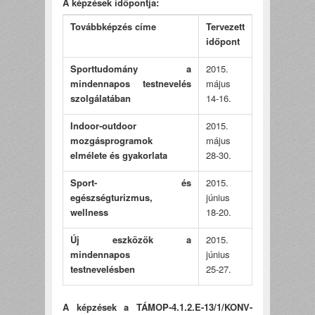
A képzések időpontja:
Továbbképzés címe
Tervezett
időpont
Sporttudomány a
2015.
mindennapos testnevelés
május
szolgálatában
14-16.
Indoor-outdoor
2015.
mozgásprogramok
május
elmélete és gyakorlata
28-30.
Sport- és
2015.
egészségturizmus,
június
wellness
18-20.
Új eszközök a
2015.
mindennapos
június
testnevelésben
25-27.
A képzések a TÁMOP-4.1.2.E-13/1/KONV-