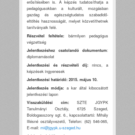
erősítésében is. A képzés tudatosíthatja a
pedagógusokban a kulturált, mozgásban
gazdag és egészségtudatos szabadidő-
eltöltés hasznosságát, melyet közvetíthetnek
tanítványaik felé.
Részvétel feltétele:
bármilyen pedagógus
végzettség
Jelentkezéshez csatolandó dokumentum
:
diplomamásolat
Jelentkezési és részvételi díj:
nincs, a
képzések ingyenesek
Jelentkezési határidő: 2015. május 10.
Jelentkezés módja:
a kar által kibocsátott
jelentkezési lapon
Visszaküldési cím:
SZTE JGYPK
Tanulmányi Osztály, 6725 Szeged,
Boldogasszony sgt. 6., kapcsolattartó: Mihály
Illésné osztályvezető, Telefon: (62) 546-065,
E-mail:
mi@jgypk.u-szeged.hu