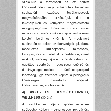
számukra a természeti és az épített
környezet jelentőségét a különféle beltéri és
szabadtéri mozgásos tevékenységek
megvalósításában, felkészítjük őket a
lakóhelyükön és környékén megvalósítható
mozgásprogramok tervezésére szervezésére
és lebonyolítására a mindennapos testnevelés
keretein belül és kívül is. A megismert
szabadtéri és beltéri tevékenységek (pl. darts,
modellezés, küzdőjátékok, falmászás,
lovaglás, íjászat, paintball, streetdance, street
workout, sárkányhajózás, strandsportok), az
együttes sportolás – egészségmegőrző és
élményjellege mellett – kitűnő csapatépítő
lehetőség, így szerepet kaphat a pedagógus
közösségek összetartó erejének
kialakításában, ápolásában is.
4) SPORT- ÉS EGÉSZSÉGTURIZMUS,
WELLNESS
(30 óra)
A továbbképzés célja a napjainkban egyre
szélesebb körben meghonosodó rekreációs,