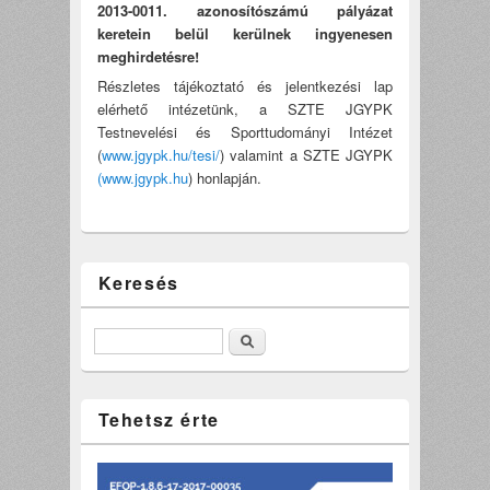
2013-0011. azonosítószámú pályázat
keretein belül kerülnek ingyenesen
meghirdetésre!
Részletes tájékoztató és jelentkezési lap
elérhető intézetünk, a SZTE JGYPK
Testnevelési és Sporttudományi Intézet
(
www.jgypk.hu/tesi/
) valamint a SZTE JGYPK
(www.jgypk.hu
) honlapján.
Keresés
Keresés
Tehetsz érte