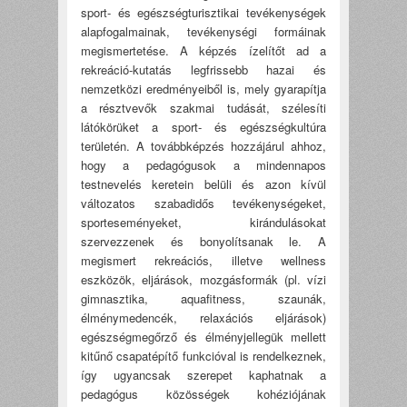
sport- és egészségturisztikai tevékenységek
alapfogalmainak, tevékenységi formáinak
megismertetése. A képzés ízelítőt ad a
rekreáció-kutatás legfrissebb hazai és
nemzetközi eredményeiből is, mely gyarapítja
a résztvevők szakmai tudását, szélesíti
látókörüket a sport- és egészségkultúra
területén. A továbbképzés hozzájárul ahhoz,
hogy a pedagógusok a mindennapos
testnevelés keretein belüli és azon kívül
változatos szabadidős tevékenységeket,
sporteseményeket, kirándulásokat
szervezzenek és bonyolítsanak le. A
megismert rekreációs, illetve wellness
eszközök, eljárások, mozgásformák (pl. vízi
gimnasztika, aquafitness, szaunák,
élménymedencék, relaxációs eljárások)
egészségmegőrző és élményjellegük mellett
kitűnő csapatépítő funkcióval is rendelkeznek,
így ugyancsak szerepet kaphatnak a
pedagógus közösségek kohéziójának