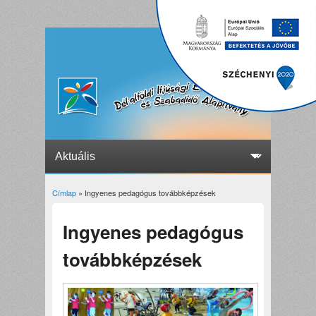
Címlap
» Ingyenes pedagógus továbbképzések
Jelenlegi hely
Ingyenes pedagógus
továbbképzések