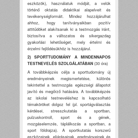
eszközök), használatuk módját, a velük
történő oktatás didaktikai alapelveit és
tevékenységformáit. Mindez hozzájárulhat
ahhoz, hogy tanítványaikban pozitív
attitűdöket alakítsanak ki a testmozgás iránt,
biztosítva a változatos és sikergazdag
gyakorlási lehetőséget, mely értelmi és
érzelmi fejlődésükhöz is hozzájárul.
2) SPORTTUDOMÁNY A MINDENNAPOS
TESTNEVELÉS SZOLGÁLATÁBAN
(30 óra)
A továbbképzés célja a sporttudomány új
eredményeinek megismertetése, különös
tekintettel a testmozgás egészségi állapotot
javító és megőrző hatására. A továbbképzés
az iskolai testneveléshez is kapcsolható
témaköröket dolgoz fel (pl. sportágválasztás
kérdései, stresszkutatás a sportban,
pulzuskontroll, sport és a gének,
mozgáselemzés, táplálkozás a sportban, a
sport földrajza). A sportkutatás korszerű
eszközeinek, eljárásainak, eredményeinek és