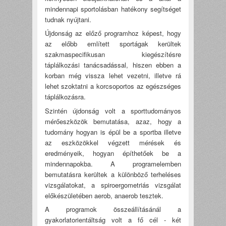
mindennapi sportolásban hatékony segítséget
tudnak nyújtani.
Újdonság az előző programhoz képest, hogy
az előbb említett sportágak kerültek
szakmaspecifikusan kiegészítésre
táplálkozási tanácsadással, hiszen ebben a
korban még vissza lehet vezetni, illetve rá
lehet szoktatni a korcsoportos az egészséges
táplálkozásra.
Szintén újdonság volt a sporttudományos
mérőeszközök bemutatása, azaz, hogy a
tudomány hogyan is épül be a sportba illetve
az eszközökkel végzett mérések és
eredményeik, hogyan építhetőek be a
mindennapokba. A programelemben
bemutatásra kerültek a különböző terheléses
vizsgálatokat, a spiroergometriás vizsgálat
előkészületében aerob, anaerob tesztek.
A programok összeállításánál a
gyakorlatorientáltság volt a fő cél - két