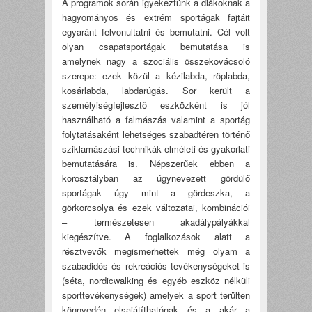
A programok során igyekeztünk a diákoknak a
hagyományos és extrém sportágak fajtáit
egyaránt felvonultatni és bemutatni. Cél volt
olyan csapatsportágak bemutatása is
amelynek nagy a szociális összekovácsoló
szerepe: ezek közül a kézilabda, röplabda,
kosárlabda, labdarúgás. Sor került a
személyiségfejlesztő eszközként is jól
használható a falmászás valamint a sportág
folytatásaként lehetséges szabadtéren történő
sziklamászási technikák elméleti és gyakorlati
bemutatására is. Népszerűek ebben a
korosztályban az úgynevezett gördülő
sportágak úgy mint a gördeszka, a
görkorcsolya és ezek változatai, kombinációi
– természetesen akadálypályákkal
kiegészítve. A foglalkozások alatt a
résztvevők megismerhettek még olyam a
szabadidős és rekreációs tevékenységeket is
(séta, nordicwalking és egyéb eszköz nélküli
sporttevékenységek) amelyek a sport terülten
könnyedén elsajátíthatónak és a akár a