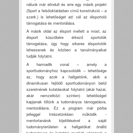
nálunk már elindult és erre egy másik projekt
(Sport a felsőoktatásban című konstrukció –
a
szerk.
) is lehetőséget ad: cél az élsportoló
támogatása és mentorálása.
A másik oldal az élsport mellett a most, az
élsport küszöbére érkező sportolók
támogatása, úgy hogy sikeres élsportolók
lehessenek és közben a tanulmányaikat
tudják folytatni.
A harmadik vonal – amely a
sporttudományhoz kapcsolódik – lehetősége
az, hogy azok a hallgatóink, akik a
dinamikusan fejlődő sporttudományon belül
szeretnének kutatásokat folytatni (akár hazai,
akár nemzetközi szinten) lehetőséget
kapjanak tőlünk a tudományos támogatásra,
mentorálásra. Ez a program már pórba
jelleggel Intézetünkben működik -
mentortanárok kijelölésével a saját
tudományterületen a hallgatókat önálló
tudományos és kutatási munkát végeznek a