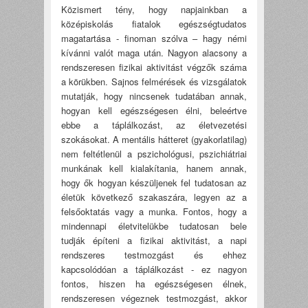
Közismert tény, hogy napjainkban a
középiskolás fiatalok egészségtudatos
magatartása - finoman szólva – hagy némi
kívánni valót maga után. Nagyon alacsony a
rendszeresen fizikai aktivitást végzők száma
a körükben. Sajnos felmérések és vizsgálatok
mutatják, hogy nincsenek tudatában annak,
hogyan kell egészségesen élni, beleértve
ebbe a táplálkozást, az életvezetési
szokásokat. A mentális hátteret (gyakorlatilag)
nem feltétlenül a pszichológusi, pszichiátriai
munkának kell kialakítania, hanem annak,
hogy ők hogyan készüljenek fel tudatosan az
életük következő szakaszára, legyen az a
felsőoktatás vagy a munka. Fontos, hogy a
mindennapi életvitelükbe tudatosan bele
tudják építeni a fizikai aktivitást, a napi
rendszeres testmozgást és ehhez
kapcsolódóan a táplálkozást - ez nagyon
fontos, hiszen ha egészségesen élnek,
rendszeresen végeznek testmozgást, akkor