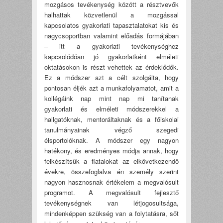
mozgásos tevékenység között a résztvevők
halhattak közvetlenül a mozgással
kapcsolatos gyakorlati tapasztalatokat kis és
nagycsoportban valamint előadás formájában
– itt a gyakorlati tevékenységhez
kapcsolódóan jó gyakorlatként elméleti
oktatásokon is részt vehettek az érdeklődők.
Ez a módszer azt a célt szolgálta, hogy
pontosan éljék azt a munkafolyamatot, amit a
kollégáink nap mint nap mi tanítanak
gyakorlati és elméleti módszerekkel a
hallgatóknak, mentoráltaknak és a főiskolai
tanulmányainak végző szegedi
élsportolóknak. A módszer egy nagyon
hatékony, és eredményes módja annak, hogy
felkészítsük a fiatalokat az elkövetkezendő
évekre, összefoglalva én személy szerint
nagyon hasznosnak értékelem a megvalósult
programot. A megvalósult fejlesztő
tevékenységnek van létjogosultsága,
mindenképpen szükség van a folytatásra, sőt