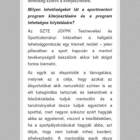
lehetőség szerint a kiterjesztésére.
Milyen lehetőségeket lát a sportmentori
program kiterjesztésére és a program
lehetséges folytatására?
Az SZTE JGYPK Testnevelési és
Sporttudományi Intézetben a hallgatói
tehetséggondozás egy kiemelt terület – jelen
pillanatban a sport kapcsán a mentori
tevékenységről beszélünk akkor két dolgot
fontos kiemelni.
Az egyik az élsportolók a támogatása,
melynek az a célja, hogy azokat az
élsportolókat akik nemzetközi szinten is az
elit kategóriába tartoznak és bekerülnek a
felsőoktatásba tudjuk mentorálni és a
tanulmányaikat össze tudjuk egyeztetni a
sporttal, mert nagyon sokszor ezért hagyják
abba az egyetemet, viszont a későbbiekben,
ha a sportpályafutásukat hagyják abba, azt
látjuk, hogy nem tudnak mihez kezdeni,
elhelyezkedni. A mentorálás egyik része