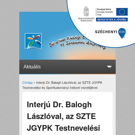
Címlap
» Interjú Dr. Balogh Lászlóval, az SZTE JGYPK
Jelenlegi hely
Testnevelési és Sporttudományi Intézet vezetőjével
Interjú Dr. Balogh
Lászlóval, az SZTE
JGYPK Testnevelési