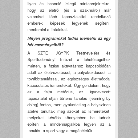
ilyen és hasonló jellegű mintaprojektekre,
hogy az életről (és a szakmáról) már
valamivel több tapasztalattal rendelkező
emberek képesek legyenek segíteni,
mentorálni a fiatalokat.
Milyen programokat tudna kiemelni az egy
hét eseményeiből?
A SZTE JGYPK Testnevelési és
Sporttudományi Intézet a lehetőségeihez
mérten, a fizikai aktivitáshoz kapcsolódóan
adott az életvezetéssel, a pályakezdéssel, a
továbbtanulással, az egészséges életmóddal
kapcsolatos ismereteket. Úgy gondolom, hogy
ez a fajta metódus, az úgynevezett
tapasztalat útján történő tanulás (learning by
doing) fontos, mert gyakorlatilag a helyszínen
átélve tanulták meg azokat az ismereteket,
melyeket később könnyebben be tudnak
építeni a mindennapjaikba legyen az a
tanulás, a sport vagy a magánéletük.