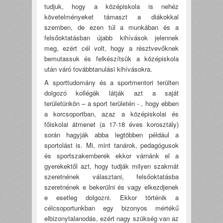
tudjuk, hogy a középiskola is nehéz
követelményeket támaszt a diákokkal
szemben, de ezen túl a munkában és a
felsőoktatásban újabb kihívások jelennek
meg, ezért cél volt, hogy a résztvevőknek
bemutassuk és felkészítsük a középiskola
után váró továbbtanulási kihívásokra.
A sporttudomány és a sportmentori terülten
dolgozó kollégák látják azt a saját
területünkön – a sport területén - , hogy ebben
a korcsoportban, azaz a középiskolai és
főiskolai átmenet (a 17-18 éves korosztály)
során hagyják abba legtöbben például a
sportolást is. Mi, mint tanárok, pedagógusok
és sportszakemberek ekkor várnánk el a
gyerekektől azt, hogy tudják milyen szakmát
szeretnének választani, felsőoktatásba
szeretnének e bekerülni és vagy elkezdjenek
e esetleg dolgozni. Ekkor történik a
célcsoportunkban egy bizonyos mértékű
elbizonytalanodás, ezért nagy szükség van az