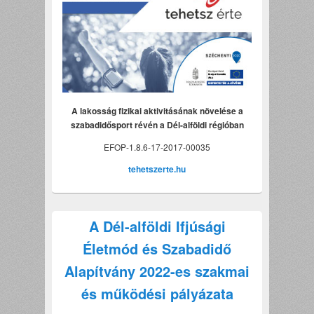
A lakosság fizikai aktivitásának növelése a
szabadidősport révén a Dél-alföldi régióban
EFOP-1.8.6-17-2017-00035
tehetszerte.hu
A Dél-alföldi Ifjúsági
Életmód és Szabadidő
Alapítvány 2022-es szakmai
és működési pályázata