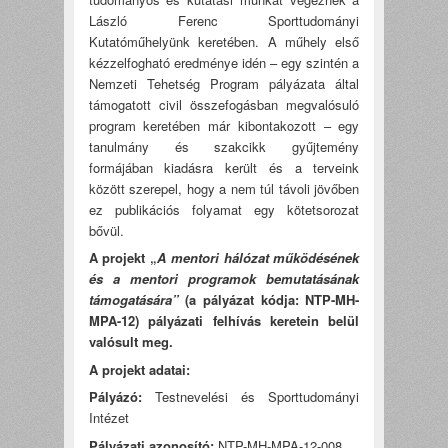
László Ferenc Sporttudományi
Kutatóműhelyünk keretében. A műhely első
kézzelfogható eredménye idén – egy szintén a
Nemzeti Tehetség Program pályázata által
támogatott civil összefogásban megvalósuló
program keretében már kibontakozott – egy
tanulmány és szakcikk gyűjtemény
formájában kiadásra került és a terveink
között szerepel, hogy a nem túl távoli jövőben
ez publikációs folyamat egy kötetsorozat
bővül.
A projekt „
A mentori hálózat működésének
és a mentori programok bemutatásának
támogatására”
(a pályázat kódja: NTP-MH-
MPA-12) pályázati felhívás keretein belül
valósult meg.
A projekt adatai:
Pályázó:
Testnevelési és Sporttudományi
Intézet
Pályázati azonosító:
NTP-MH-MPA-12-008