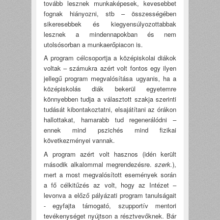
tovább lesznek munkaképesek, kevesebbet
fognak hiányozni, stb – összességében
sikeresebbek és kiegyensúlyozottabbak
lesznek a mindennapokban és nem
utolsósorban a munkaerőpiacon is.
A program célcsoportja a középiskolai diákok
voltak – számukra azért volt fontos egy ilyen
jellegű program megvalósítása ugyanis, ha a
középiskolás diák bekerül egyetemre
könnyebben tudja a választott szakja szerinti
tudását kibontakoztatni, elsajátítani az órákon
hallottakat, hamarabb tud regenerálódni –
ennek mind pszichés mind fizikai
következményei vannak.
A program azért volt hasznos (idén került
második alkalommal megrendezésre.
szerk.
),
mert a most megvalósított események során
a fő célkitűzés az volt, hogy az Intézet –
levonva a előző pályázati program tanulságait
- egyfajta támogató, szupportív mentori
tevékenységet nyújtson a résztvevőknek. Bár