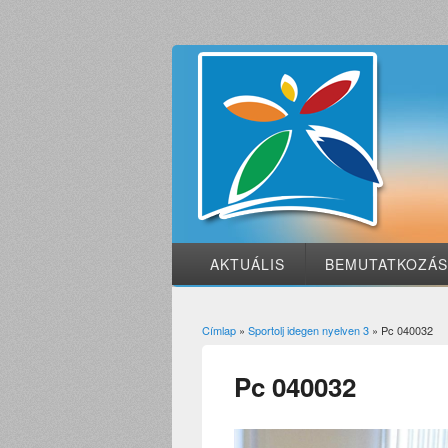
AKTUÁLIS
BEMUTATKOZÁ
Címlap
»
Sportolj idegen nyelven 3
» Pc 040032
Jelenlegi hely
Pc 040032