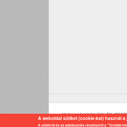
Minden jog fenntartva. 2026,
Dél-alföldi 
A weboldal sütiket (cookie-kat) használ 
A sütékről és az adatkezelés részleteiről a "További i