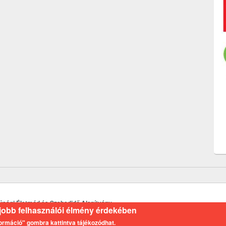
Ifjúsági Életmód és Szabadidő Alapítvány
a jobb felhasználói élmény érdekében
nformáció" gombra kattintva tájékozódhat.