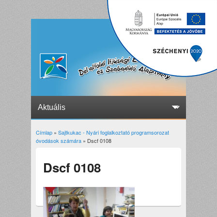
Címlap
»
Sajtkukac - Nyári foglalkoztató programsorozat
Jelenlegi hely
óvodások számára
» Dscf 0108
Dscf 0108