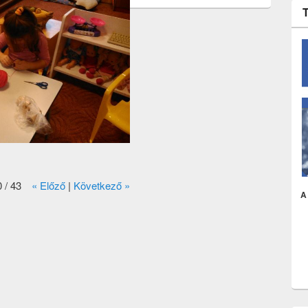
 / 43
« Előző
|
Következő »
A 