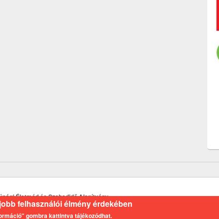
Ifjúsági Életmód és Szabadidő Alapítvány
a jobb felhasználói élmény érdekében
nformáció" gombra kattintva tájékozódhat.