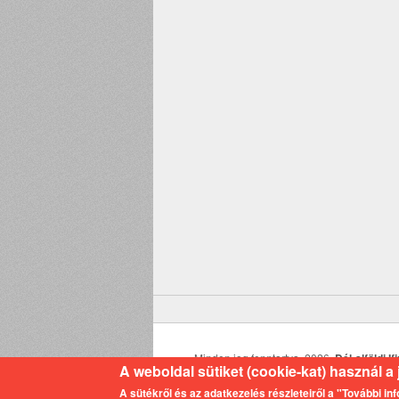
Minden jog fenntartva. 2026,
Dél-alföldi 
A weboldal sütiket (cookie-kat) használ 
A sütékről és az adatkezelés részleteiről a "További i