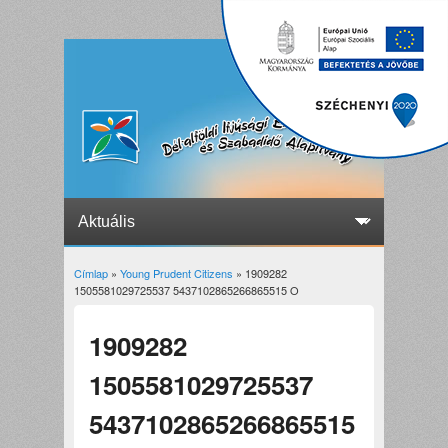
Címlap
»
Young Prudent Citizens
» 1909282
Jelenlegi hely
1505581029725537 5437102865266865515 O
1909282
1505581029725537
5437102865266865515