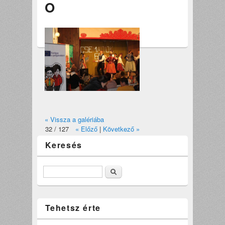
O
« Vissza a galériába
32 / 127
« Előző
|
Következő »
Keresés
Keresés
Tehetsz érte