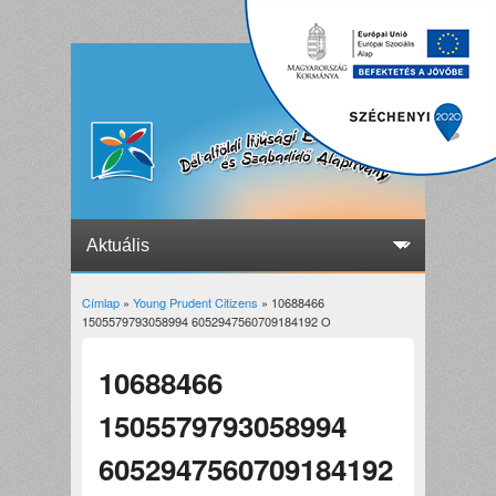
Címlap
»
Young Prudent Citizens
» 10688466
Jelenlegi hely
1505579793058994 6052947560709184192 O
10688466
1505579793058994
6052947560709184192