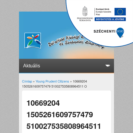
Címlap
»
Young Prudent Citizens
» 10669204
Jelenlegi hely
1505261609757479 510027535808964511 O
10669204
1505261609757479
510027535808964511