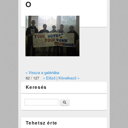
O
« Vissza a galériába
62 / 127
« Előző
|
Következő »
Keresés
Keresés
Tehetsz érte