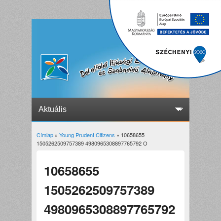
Címlap
»
Young Prudent Citizens
» 10658655
Jelenlegi hely
1505262509757389 4980965308897765792 O
10658655
1505262509757389
4980965308897765792