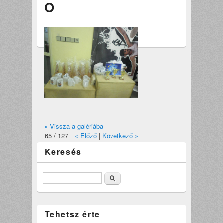
O
« Vissza a galériába
65 / 127
« Előző
|
Következő »
Keresés
Keresés
Tehetsz érte