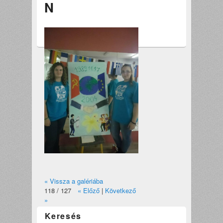
N
« Vissza a galériába
118 / 127
« Előző
|
Következő
»
Keresés