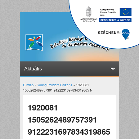
Címlap
»
Young Prudent Citizens
» 1920081
Jelenlegi hely
1505262489757391 9122231697834319865 N
1920081
1505262489757391
9122231697834319865