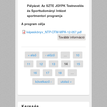
Pályázat: Az SZTE JGYPK Testnevelés
és Sporttudományi Intézet
sportmentori programja
A program célja
képeskönyv_NTP-OTM-MPA-12-057.pdf
További információ
AZ SZTE JGY
TESTNEVELÉS
SPORTTUDOM
INTÉZET
Oldalak
« első
‹ előző
…
10
SPORTMENTO
PROGRAMJA
11
12
13
14
15
tartalommal
kapcsolatosan
16
17
18
…
következő ›
utolsó »
Keresés