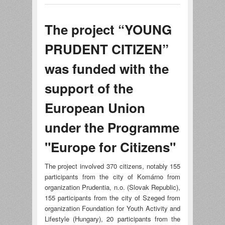
PRUDENT
CITIZEN”was
The project “YOUNG
funded with
the support of
PRUDENT CITIZEN”
the European
Union under
was funded with the
the
Programme
support of the
"Europe for
Citizens"
European Union
tartalommal
kapcsolatosan
under the Programme
"Europe for Citizens"
The project involved 370 citizens, notably 155
participants from the city of Komárno from
organization Prudentia, n.o. (Slovak Republic),
155 participants from the city of Szeged from
organization Foundation for Youth Activity and
Lifestyle (Hungary), 20 participants from the