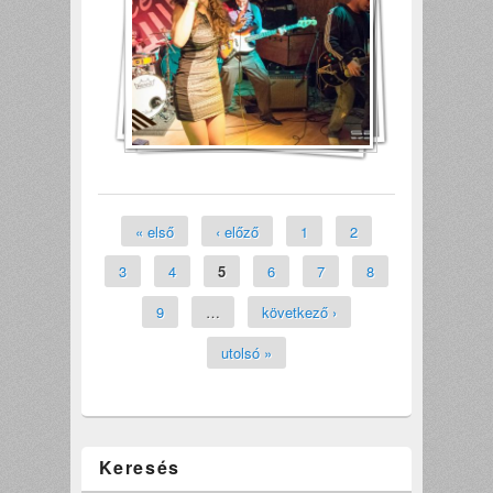
Oldalak
« első
‹ előző
1
2
3
4
5
6
7
8
9
…
következő ›
utolsó »
Keresés