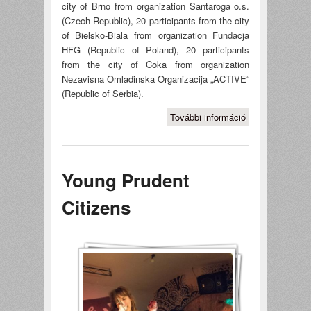
city of Brno from organization Santaroga o.s.
(Czech Republic), 20 participants from the city
of Bielsko-Biala from organization Fundacja
HFG (Republic of Poland), 20 participants
from the city of Coka from organization
Nezavisna Omladinska Organizacija „ACTIVE“
(Republic of Serbia).
További információ
The project
“YOUNG
PRUDENT
CITIZEN” was
Young Prudent
funded with
the support of
Citizens
the European
Union under
the
Programme
"Europe for
Citizens"
tartalommal
kapcsolatosan