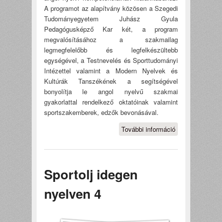
A programot az alapítvány közösen a Szegedi
Tudományegyetem Juhász Gyula
Pedagógusképző Kar két, a program
megvalósításához a szakmailag
legmegfelelőbb és legfelkészültebb
egységével, a Testnevelés és Sporttudományi
Intézettel valamint a Modern Nyelvek és
Kultúrák Tanszékének a segítségével
bonyolítja le angol nyelvű szakmai
gyakorlattal rendelkező oktatóinak valamint
sportszakemberek, edzők bevonásával.
További információ
SPORTOLJ
IDEGEN
NYELVEN
tartalommal
Sportolj idegen
kapcsolatosan
nyelven 4