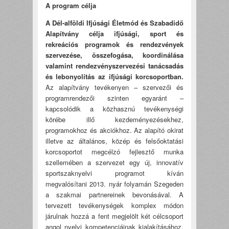
A program célja
A Dél-alföldi Ifjúsági Életmód és Szabadidő
Alapítvány célja ifjúsági, sport és
rekreációs programok és rendezvények
szervezése, összefogása, koordinálása
valamint rendezvényszervezési tanácsadás
és lebonyolítás az ifjúsági korcsoportban.
Az alapítvány tevékenyen – szervezői és
programrendezői szinten egyaránt –
kapcsolódik a közhasznú tevékenységi
körébe illő kezdeményezésekhez,
programokhoz és akciókhoz. Az alapító okirat
illetve az általános, közép és felsőoktatási
korcsoportot megcélzó fejlesztő munka
szellemében a szervezet egy új, innovatív
sportszaknyelvi programot kíván
megvalósítani 2013. nyár folyamán Szegeden
a szakmai partnereinek bevonásával. A
tervezett tevékenységek komplex módon
járulnak hozzá a fent megjelölt két célcsoport
angol nyelvi kompetenciáinak kialakításához.