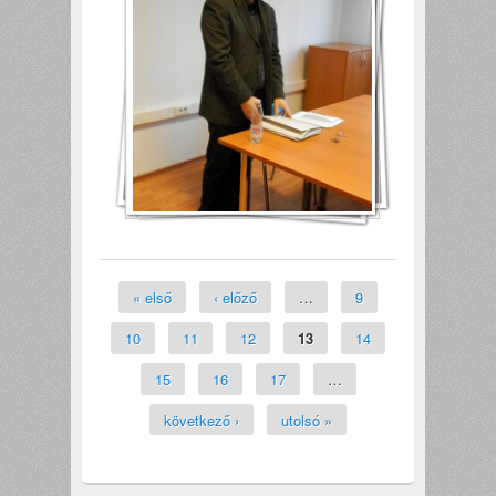
Oldalak
« első
‹ előző
…
9
10
11
12
13
14
15
16
17
…
következő ›
utolsó »