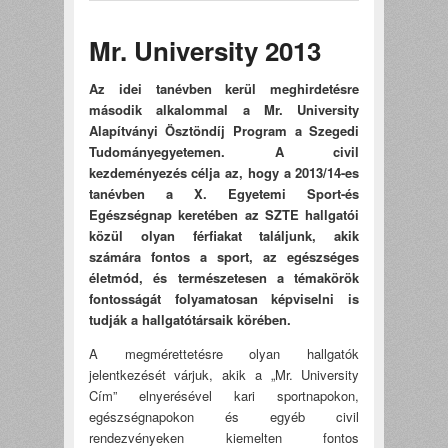
kapcsolatosan
Mr. University 2013
Az idei tanévben kerül meghirdetésre
második alkalommal a Mr. University
Alapítványi Ösztöndíj Program a Szegedi
Tudományegyetemen. A civil
kezdeményezés célja az, hogy a 2013/14-es
tanévben a X. Egyetemi Sport-és
Egészségnap keretében az SZTE hallgatói
közül olyan férfiakat találjunk, akik
számára fontos a sport, az egészséges
életmód, és természetesen a témakörök
fontosságát folyamatosan képviselni is
tudják a hallgatótársaik körében.
A megmérettetésre olyan hallgatók
jelentkezését várjuk, akik a „Mr. University
Cím” elnyerésével kari sportnapokon,
egészségnapokon és egyéb civil
rendezvényeken kiemelten fontos