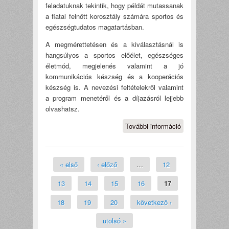
feladatuknak tekintik, hogy példát mutassanak
a fiatal felnőtt korosztály számára sportos és
egészségtudatos magatartásban.
A megmérettetésen és a kiválasztásnál is
hangsúlyos a sportos előélet, egészséges
életmód, megjelenés valamint a jó
kommunikációs készség és a kooperációs
készség is. A nevezési feltételekről valamint
a program menetéről és a díjazásról lejjebb
olvashatsz.
További információ
Mr. University
2013
tartalommal
kapcsolatosan
Oldalak
« első
‹ előző
…
12
13
14
15
16
17
18
19
20
következő ›
utolsó »