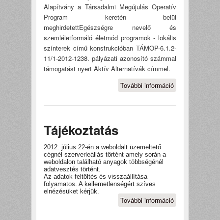
Alapítvány a Társadalmi Megújulás Operatív
Program keretén belül
meghirdetettEgészségre nevelő és
szemléletformáló életmód programok - lokális
színterek című konstrukcióban TÁMOP-6.1.2-
11/1-2012-1238. pályázati azonosító számmal
támogatást nyert Aktív Alternatívák címmel.
További információ
SAJTÓKÖZLE
tartalommal
kapcsolatosan
Tájékoztatás
2012. július 22-én a weboldalt üzemeltető
cégnél szerverleállás történt amely során a
weboldalon található anyagok többségénél
adatvesztés történt.
Az adatok feltöltés és visszaállítása
folyamatos. A kellemetlenségért szíves
elnézésüket kérjük.
További információ
Tájékoztatás
tartalommal