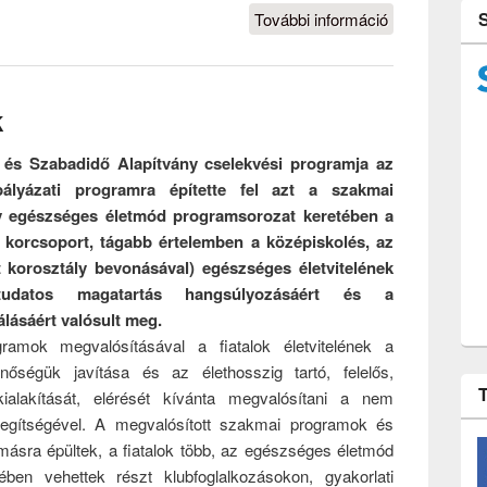
További információ
Lépések a
tudományos
élet felé
tartalommal
k
kapcsolatosa
ód és Szabadidő Alapítvány cselekvési programja az
pályázati programra építette fel azt a szakmai
gy egészséges életmód programsorozat keretében a
es korcsoport, tágabb értelemben a középiskolés, az
tt korosztály bevonásával) egészséges életvitelének
gtudatos magatartás hangsúlyozásáért és a
lásáért valósult meg.
amok megvalósításával a fiatalok életvitelének a
inőségük javítása és az élethosszig tartó, felelős,
ialakítását, elérését kívánta megvalósítani a nem
segítségével. A megvalósított szakmai programok és
sra épültek, a fiatalok több, az egészséges életmód
ben vehettek részt klubfoglalkozásokon, gyakorlati