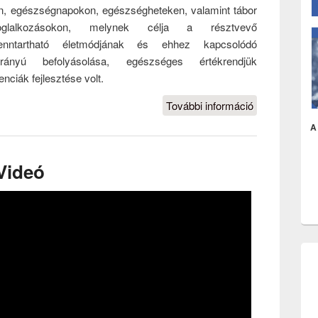
áson, egészségnapokon, egészségheteken, valamint tábor
foglalkozásokon, melynek célja a résztvevő
 fenntartható életmódjának és ehhez kapcsolódó
irányú befolyásolása, egészséges értékrendjük
ciák fejlesztése volt.
További információ
Aktív
Alternatívák
A 
tartalommal
kapcsolatosa
Videó