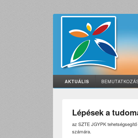
AKTUÁLIS
BEMUTATKOZÁ
Lépések a tudomá
az SZTE JGYPK tehetségsegítő 
számára.