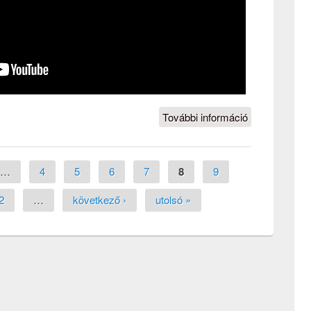
További információ
Amatours
2014 - Videó
tartalommal
kapcsolatosa
…
4
5
6
7
8
9
2
…
következő ›
utolsó »