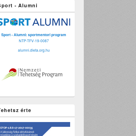
Sport - Alumni
n
Sport - Alumni: sportmentori program
NTP-TFV-19-0087
alumni.dieta.org.hu
Tehetsz érte