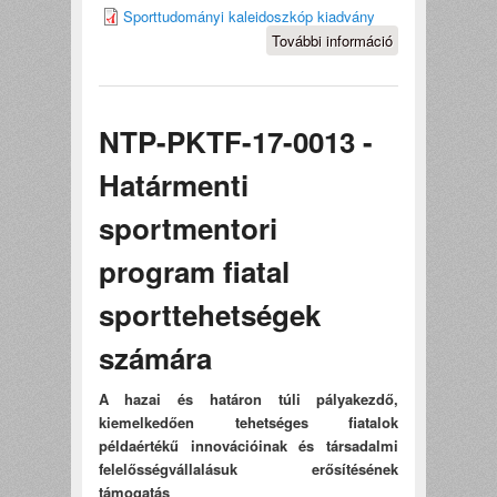
Sporttudományi kaleidoszkóp kiadvány
További információ
Sporttudományi
kaleidoszkóp
tartalommal
kapcsolatosan
NTP-PKTF-17-0013 -
Határmenti
sportmentori
program fiatal
sporttehetségek
számára
A hazai és határon túli pályakezdő,
kiemelkedően tehetséges fiatalok
példaértékű innovációinak és társadalmi
felelősségvállalásuk erősítésének
támogatás