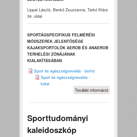
Lippai László, Benkő Zsuzsanna, Tarkó Klára
34. oldal
SPORTÁGSPECIFIKUS FELMÉRÉSI
MÓDSZEREK JELENTŐSÉGE
KAJAKSPORTOLÓK AEROB ÉS ANAEROB
TERHELÉSI ZÓNÁJÁNAK
KIALAKÍTÁSÁBAN
Sport és egészségnevelés - borító
Sport és egészségnevelés -
kötet
További információ
Sport és
egészségnevel
tartalommal
kapcsolatosan
Sporttudományi
kaleidoszkóp