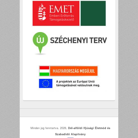
Minden jog fenntartva. 2026,
Dél-alföldi Ifjúsági Életmód és
Szabadidő Alapítvány