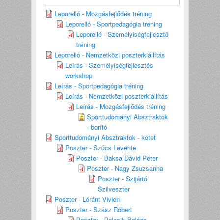
Leporelló - Mozgásfejlődés tréning
Leporelló - Sportpedagógia tréning
Leporelló - Személyiségfejlesztő
tréning
Leporelló - Nemzetközi poszterkiállítás
Leírás - Személyiségfejlesztés
workshop
Leírás - Sportpedagógia tréning
Leírás - Nemzetközi poszterkiállítás
Leírás - Mozgásfejlődés tréning
Sporttudományi Absztraktok
- borító
Sporttudományi Absztraktok - kötet
Poszter - Szűcs Levente
Poszter - Baksa Dávid Péter
Poszter - Nagy Zsuzsanna
Poszter - Szijártó
Szilveszter
Poszter - Lóránt Vivien
Poszter - Szász Róbert
Poszter - Polcsik Balázs