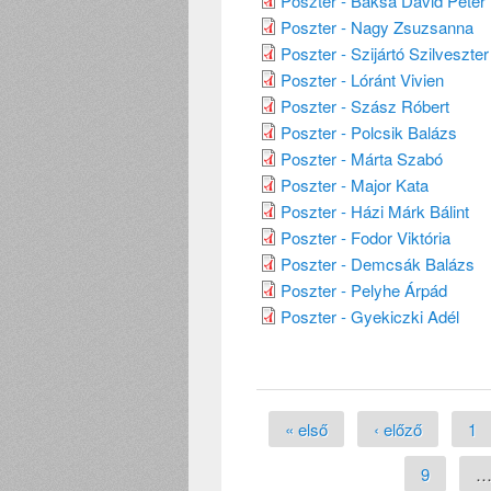
Poszter - Baksa Dávid Péter
Poszter - Nagy Zsuzsanna
Poszter - Szijártó Szilveszter
Poszter - Lóránt Vivien
Poszter - Szász Róbert
Poszter - Polcsik Balázs
Poszter - Márta Szabó
Poszter - Major Kata
Poszter - Házi Márk Bálint
Poszter - Fodor Viktória
Poszter - Demcsák Balázs
Poszter - Pelyhe Árpád
Poszter - Gyekiczki Adél
Oldalak
« első
‹ előző
1
9