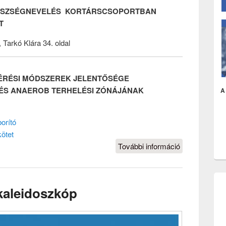
ÉSZSÉGNEVELÉS KORTÁRSCSOPORTBAN
T
Tarkó Klára 34. oldal
ÉRÉSI MÓDSZEREK JELENTŐSÉGE
ÉS ANAEROB TERHELÉSI ZÓNÁJÁNAK
A 
orító
ötet
További információ
Sport és
egészségnev
tartalommal
kapcsolatosa
kaleidoszkóp