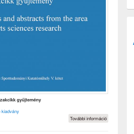
szakcikk gyűjtemény
 kiadvány
További információ
Sporttudomán
kaleidoszkóp
tartalommal