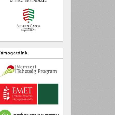
n
Támogatóink