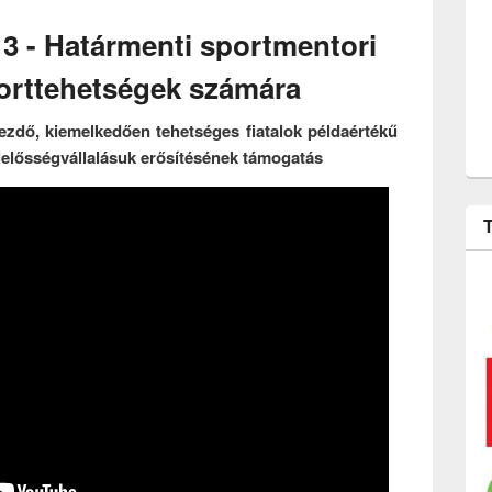
kapcsolatosa
 - Határmenti sportmentori
porttehetségek számára
kezdő, kiemelkedően tehetséges fiatalok példaértékű
elelősségvállalásuk erősítésének támogatás