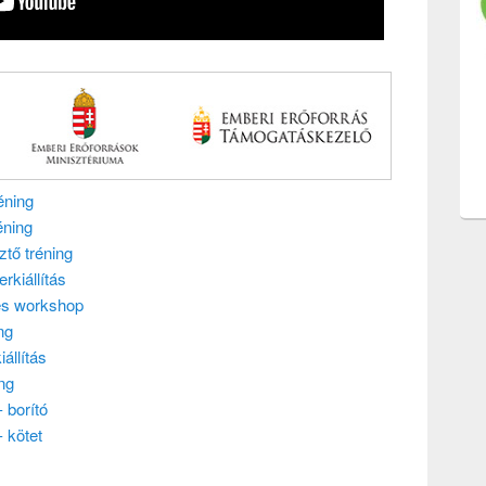
éning
éning
ztő tréning
rkiállítás
tés workshop
ng
állítás
ng
 borító
 kötet