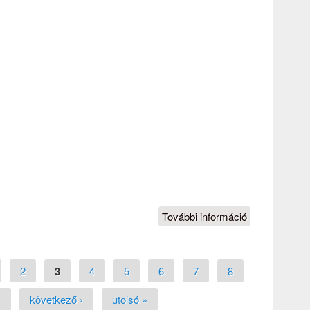
További információ
NTP-PKTF-17
0013 -
Határmenti
sportmentori
2
3
4
5
6
7
8
program fiatal
…
következő ›
utolsó »
sporttehetség