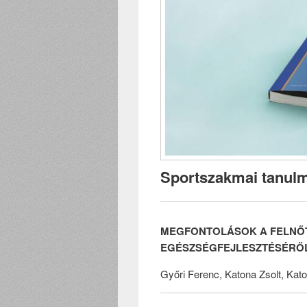
Sportszakmai tanulm
MEGFONTOLÁSOK A FELNŐT
EGÉSZSÉGFEJLESZTÉSÉRŐL
Győri Ferenc, Katona Zsolt, Kato